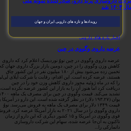
اروسازی پرند دارو، صادرکننده نمونه ملی
رویدادها و تازه های دارویی ایران و جهان
اخبار تازه های دارویی
عرضه داروی وگووی در چین
عرضه داروی وگووی در چین نووُ نوردیسک اعلام کرد که داروی
کاهش وزن وگووی را در چین، دومین بازار بزرگ داروی جهان که
تخمین زده می‌شود بیش از ۱۸۰ میلیون نفر در این کشور چاق
هستند، عرضه کرده است. این اقدام، رقابت با شرکت ایلای لی‌لی
را که در ماه ژوئیه مجوز داروی کاهش وزن خود را در چین
دریافت کرد اما هنوز آن را به بازار این کشور عرضه نکرده است،
تشدید می‌کند. قیمت وگووی در چین برای مصرف یک ماهه ۱۴۰۰
یوان (۱۹۳.۲۷ دلار) در نظر گرفته شده است. این دارو در آمریکا با
قیمت ۱۳۴۹ دلار برای مصرف یک ماهه به فروش می‌رسد. نووُ
داروی وگووی را در سال ۲۰۲۱ به بازار آمریکا عرضه کرد. فروش
قوی وگووی در آمریکا و ۱۵ کشور دیگری که این دارو از زمان
تاکنون به آن‌جا عرضه شده، سهام این شرکت داروسازی
دانمارکی را...