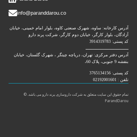
info@paranddarou.co
درس کارخانه: ساوه، شهرک صنعتی کاوه، بلوار امام خمینی، خیابان
زادگان، بلوار کارگر، خیابان دوم کارگر، شرکت پرند دارو
 پستی: 3914319783
ـــــــــــــــــــــــــــــــــ
درس دفتر مرکزی: تهران، دریاچه چیتگر ، شهرک گلستان، خیابان
ه 9 جنوبی، پلاک 60،
 پستی: 3765134156
ن : 02192001601
ام حقوق این سایت متعلق به شرکت داروسازی پرند دارو می باشد. ©
ParandDaro