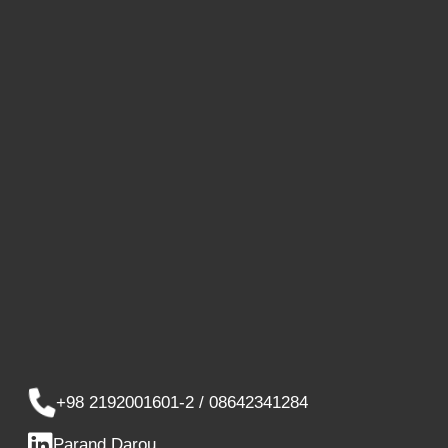
+98 2192001601-2 / 08642341284
Parand Darou